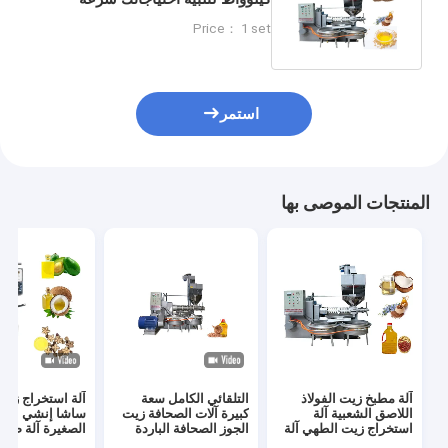
الغزل 60-100 دورة في الدقيقة
Price： 1 set
استمر
المنتجات الموصى بها
آلة مطبخ زيت الفولاذ
التلقائي الكامل سعة
آلة استخراج زيت
اللاصق الشعبية آلة
كبيرة آلات الصحافة زيت
ساشا إنشي الهيد
استخراج زيت الطهي آلة
الجوز الصحافة الباردة
الصغيرة آلة ضغط
مطبخ زيت الفول
380V