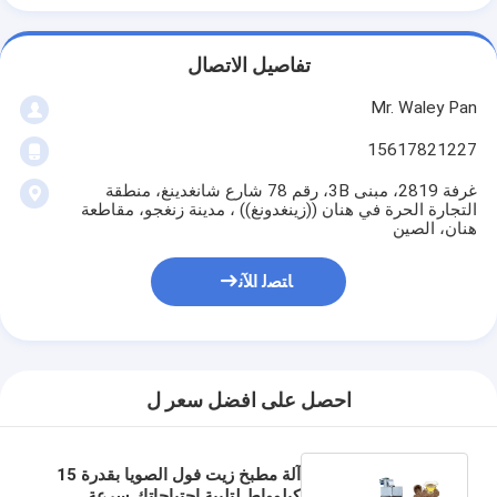
تفاصيل الاتصال
Mr. Waley Pan
15617821227
غرفة 2819، مبنى 3B، رقم 78 شارع شانغدينغ، منطقة
التجارة الحرة في هنان ((زينغدونغ)) ، مدينة زنغجو، مقاطعة
هنان، الصين
ﺎﺘﺼﻟ ﺍﻶﻧ
احصل على افضل سعر ل
آلة مطبخ زيت فول الصويا بقدرة 15
كيلوواط لتلبية احتياجاتك سرعة