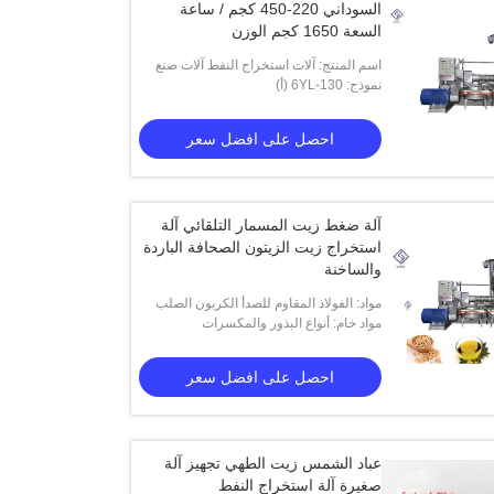
السوداني 220-450 كجم / ساعة
السعة 1650 كجم الوزن
اسم المنتج: آلات استخراج النفط آلات صنع
نموذج: 6YL-130 (أ)
النفط آلة النفط عالية الجودة
احصل على افضل سعر
آلة ضغط زيت المسمار التلقائي آلة
استخراج زيت الزيتون الصحافة الباردة
والساخنة
مواد: الفولاذ المقاوم للصدأ الكربون الصلب
مواد خام: أنواع البذور والمكسرات
احصل على افضل سعر
عباد الشمس زيت الطهي تجهيز آلة
صغيرة آلة استخراج النفط