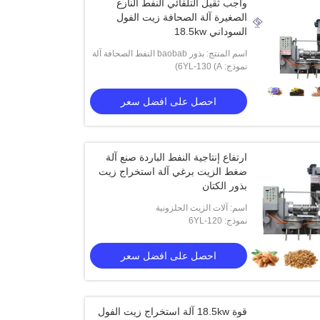
واجب ثقيل التلقائي النفط النازع
الصغيرة آلة الصحافة زيت الفول
السوداني 18.5kw
اسم المنتج: بذور baobab النفط الصحافة آلة
نموذج: 6YL-130 (A)
صغيرة آلة الصحافة زيت الفول السوداني
احصل على افضل سعر
ارتفاع إنتاجية النفط الباردة صنع آلة
ضغط الزيت برغي آلة استخراج زيت
بذور الكتان
اسم: آلات الزيت الحلزونية
نموذج: 6YL-120
احصل على افضل سعر
قوة 18.5kw آلة استخراج زيت الفول