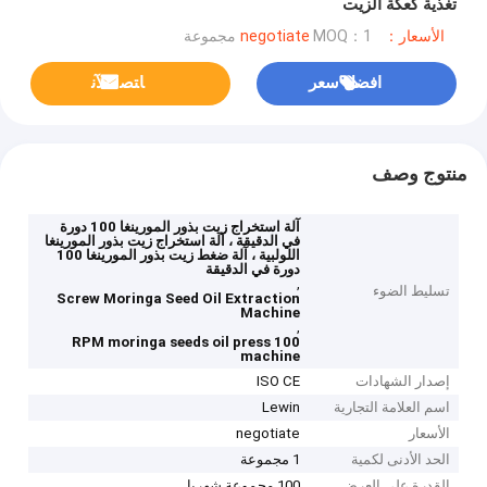
تغذية كعكة الزيت
الأسعار：negotiate
MOQ：1 مجموعة
افضل سعر
ﺎﺘﺼﻟ ﺍﻶﻧ
منتوج وصف
آلة استخراج زيت بذور المورينغا 100 دورة
في الدقيقة ، آلة استخراج زيت بذور المورينغا
اللولبية ، آلة ضغط زيت بذور المورينغا 100
دورة في الدقيقة
,
تسليط الضوء
Screw Moringa Seed Oil Extraction
Machine
,
100 RPM moringa seeds oil press
machine
إصدار الشهادات
ISO CE
اسم العلامة التجارية
Lewin
الأسعار
negotiate
الحد الأدنى لكمية
1 مجموعة
القدرة على العرض
100 مجموعة شهريا