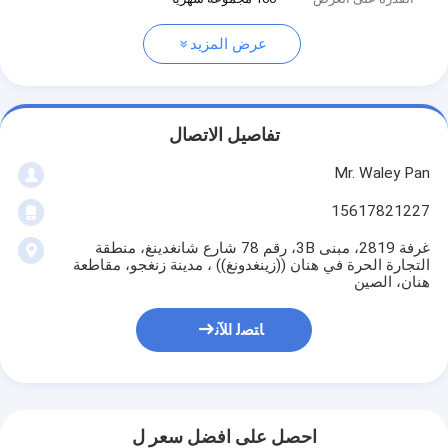
عرض المزيد
تفاصيل الاتصال
Mr. Waley Pan
15617821227
غرفة 2819، مبنى 3B، رقم 78 شارع شانغدينغ، منطقة
التجارة الحرة في هنان ((زينغدونغ)) ، مدينة زنغجو، مقاطعة
هنان، الصين
ﺎﺘﺼﻟ ﺍﻶﻧ
احصل على افضل سعر ل