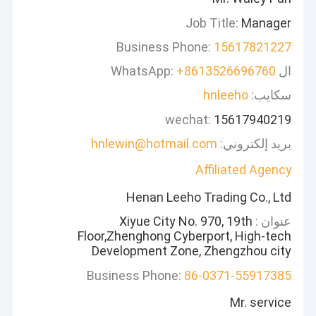
Job Title:
Manager
Business Phone:
15617821227
ال WhatsApp:
+8613526696760
سكايب:
hnleeho
wechat:
15617940219
بريد إلكتروني:
hnlewin@hotmail.com
Affiliated Agency
Henan Leeho Trading Co., Ltd
عنوان :
Xiyue City No. 970, 19th
Floor,Zhenghong Cyberport, High-tech
Development Zone, Zhengzhou city
Business Phone:
86-0371-55917385
Mr. service