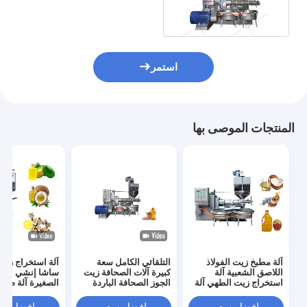
النازع 400 * 750 كجم / ساعة
القدرات
استمر
المنتجات الموصى بها
آلة مطبخ زيت الفولاذ
التلقائي الكامل سعة
آلة استخراج زيت
اللاصق الشعبية آلة
كبيرة آلات الصحافة زيت
ساشا إنشي الهيد
استخراج زيت الطهي آلة
الجوز الصحافة الباردة
الصغيرة آلة ضغط
مطبخ زيت الفول
380V
السوداني