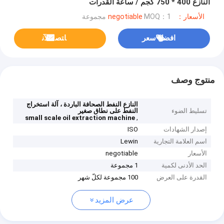
النازع 400 * 750 كجم / ساعة القدرات
الأسعار：negotiable
MOQ：1 مجموعة
افضل سعر
ﺎﺘﺼﻟ ﺍﻶﻧ
منتوج وصف
النازع النفط الصحافة الباردة ، آلة استخراج
تسليط الضوء
النفط على نطاق صغير
,
small scale oil extraction machine
إصدار الشهادات
ISO
اسم العلامة التجارية
Lewin
الأسعار
negotiable
الحد الأدنى لكمية
1 مجموعة
القدرة على العرض
100 مجموعة لكلّ شهر
عرض المزيد