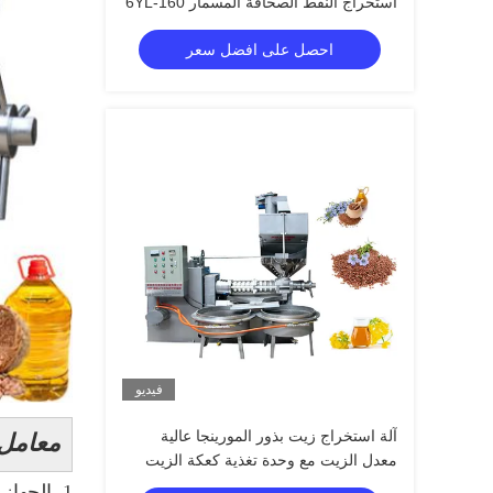
استخراج النفط الصحافة المسمار 6YL-160
احصل على افضل سعر
فيديو
آلة استخراج زيت بذور المورينجا عالية
معامل
معدل الزيت مع وحدة تغذية كعكة الزيت
1. الجهاز هو YL-150 ، هذه هي المعلومات الرئيسية.