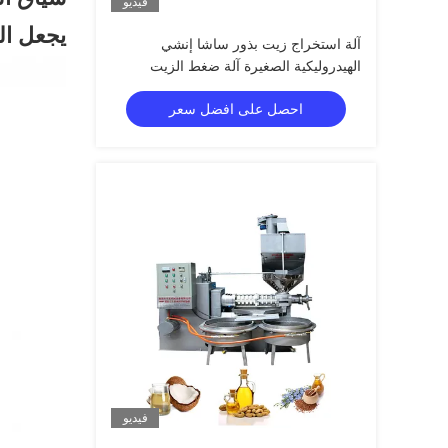
فيديو
يجعل ال
آلة استخراج زيت بذور ساشا إنشي
الهيدروليكية الصغيرة آلة ضغط الزيت
احصل على افضل سعر
فيديو