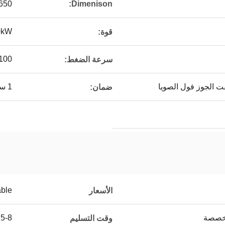
 1900 * 2700mm
Dimenison:
0kW
قوة:
100
سرعة الضغط:
فت الجوز فول الصويا
1 سنة
ضمان:
able
الأسعار
مخصصة
5-8 يوم عمل
وقت التسليم