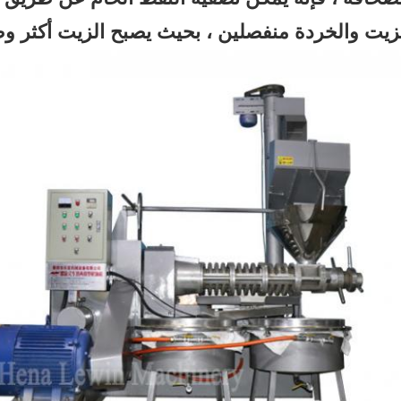
زيت والخردة منفصلين ، بحيث يصبح الزيت أكثر وض