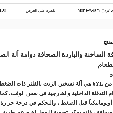
100 مجموعة لكلّ ش
القدرة على العرض
نتج
ة الساخنة والباردة الصحافة دوامة آلة الصح
طعام
ج
سلسلة من 6YL هي آلة تسخين الزيت بالفلتر ذات ال
م التدفئة الداخلية والخارجية في نفس الوقت. كم
وتوماتيكياً قبل الضغط ، والتحكم في درجة حرارة ا
صحافة ، فإنه يمكن تصفية النفط الخام عن طريق ا