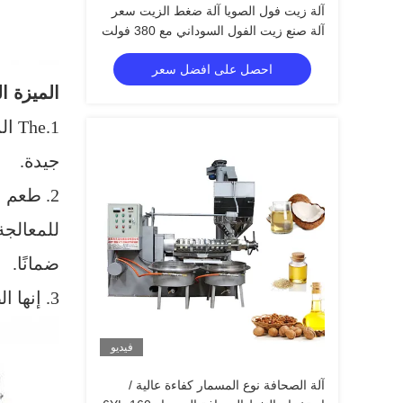
آلة زيت فول الصويا آلة ضغط الزيت سعر
آلة صنع زيت الفول السوداني مع 380 فولت
احصل على افضل سعر
الميزة ا
1.The المسمار الصحافة التلقائي هو فراغ تصفيتها والتحكم في درجة الحرارة التلقائي.
جيدة.
2. طعم عطرة وعائد النفط مرتفع.
للمعالجة
ضمانًا.
3. إنها الصحافة الباردة والساخنة ، معاصر زيت من النوع الجديد.
فيديو
آلة الصحافة نوع المسمار كفاءة عالية /