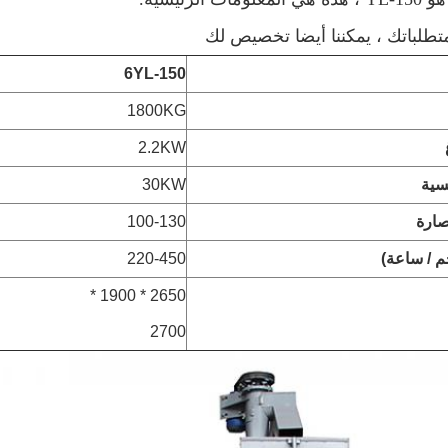
6YL-150
1800KG
2.2KW
يسية
30KW
ارة
100-130
م / ساعة)
220-450
2650 * 1900 *
2700