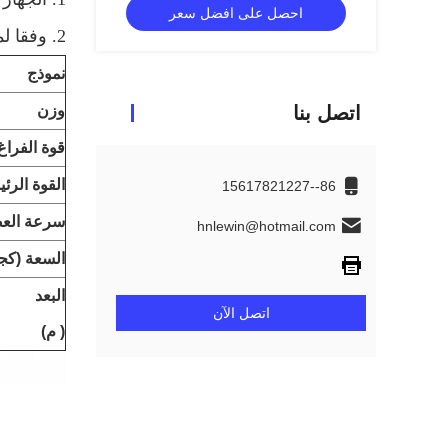
احصل على افضل سعر
2. وفقا لمتطلباتك ، يمكننا أيضا تخصيص لك
نموذج
اتصل بنا
وزن
قوة الفراغ
القوة الرئ
86--15617821227
سرعة العص
hnlewin@hotmail.com
السعة (كج
البعد
اتصل الآن
(
م)