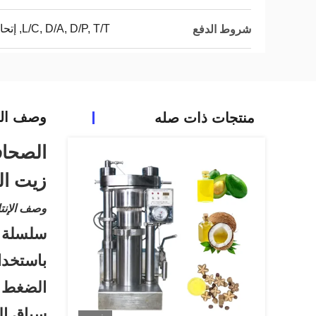
L/C, D/A, D/P, T/T, إتحاد غربيّ, MoneyGram
شروط الدفع
وصف الم
منتجات ذات صله
الصحاف
زيت ال
وصف الإنتا
باستخدا
الضغط أ
سياق ال