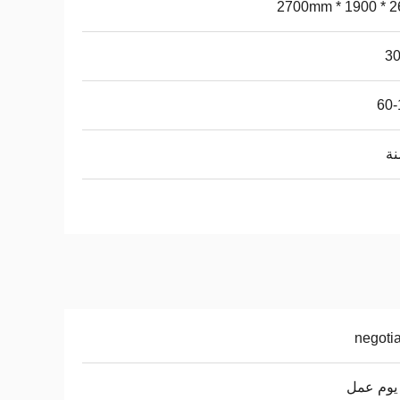
2650 *
3
60-
negoti