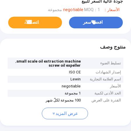
جودة عالية السعر للبيع
الأسعار：negotiable
MOQ：1 مجموعة
افضل سعر
ﺎﺘﺼﻟ ﺍﻶﻧ
منتوج وصف
,
small scale oil extraction machine
تسليط الضوء
screw oil expeller
إصدار الشهادات
ISO CE
اسم العلامة التجارية
Lewin
الأسعار
negotiable
الحد الأدنى لكمية
1 مجموعة
القدرة على العرض
100 مجموعة لكلّ شهر
عرض المزيد