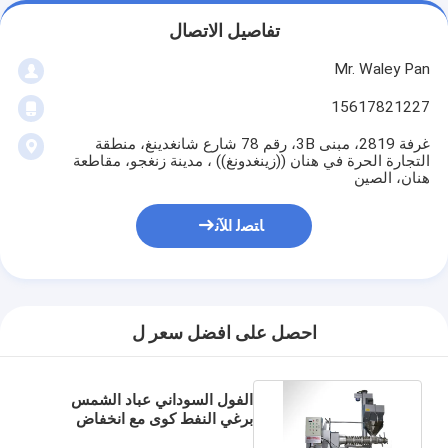
تفاصيل الاتصال
Mr. Waley Pan
15617821227
غرفة 2819، مبنى 3B، رقم 78 شارع شانغدينغ، منطقة
التجارة الحرة في هنان ((زينغدونغ)) ، مدينة زنغجو، مقاطعة
هنان، الصين
ﺎﺘﺼﻟ ﺍﻶﻧ
احصل على افضل سعر ل
الفول السوداني عباد الشمس
برغي النفط كوى مع انخفاض
جودة عالية السعر للبيع