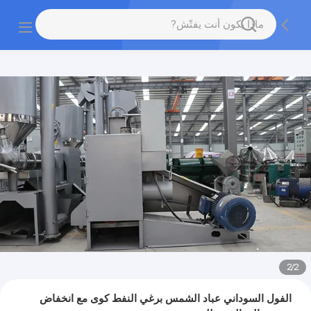
2
/
2
الفول السوداني عباد الشمس برغي النفط كوى مع انخفاض