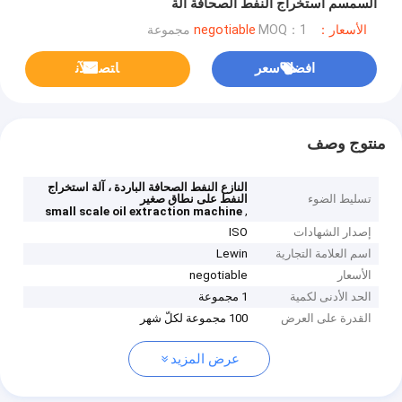
السمسم استخراج النفط الصحافة آلة
الأسعار：negotiable
MOQ：1 مجموعة
افضل سعر
ﺎﺘﺼﻟ ﺍﻶﻧ
منتوج وصف
النازع النفط الصحافة الباردة ، آلة استخراج
تسليط الضوء
النفط على نطاق صغير
,
small scale oil extraction machine
إصدار الشهادات
ISO
اسم العلامة التجارية
Lewin
الأسعار
negotiable
الحد الأدنى لكمية
1 مجموعة
القدرة على العرض
100 مجموعة لكلّ شهر
عرض المزيد