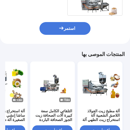
السمسم استخراج النفط
الصحافة آلة
استمر
المنتجات الموصى بها
آلة مطبخ زيت الفولاذ
التلقائي الكامل سعة
آلة استخراج زيت
اللاصق الشعبية آلة
كبيرة آلات الصحافة زيت
ساشا إنشي الهيد
استخراج زيت الطهي آلة
الجوز الصحافة الباردة
الصغيرة آلة ضغط
مطبخ زيت الفول
380V
السوداني