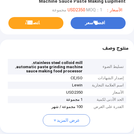
Machine Sauce Paste Making Euipment
الأسعار：USD2350
MOQ：1 مجموعة
افضل سعر
ﺎﺘﺼﻟ ﺍﻶﻧ
منتوج وصف
,
stainless steel colloid mill
تسليط الضوء
,
automatic paste grinding machine
sauce making food processor
إصدار الشهادات
CE,ISO
اسم العلامة التجارية
Lewin
الأسعار
USD2350
الحد الأدنى لكمية
1 مجموعة
القدرة على العرض
100 مجموعة / شهر
عرض المزيد