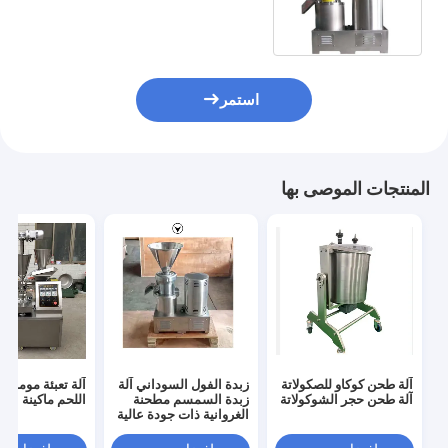
Machine Sauce Paste Making
Euipment
استمر
المنتجات الموصى بها
آلة طحن كوكاو للصكولاتة
زبدة الفول السوداني آلة
آلة تعبئة مومو ا
آلة طحن حجر الشوكولاتة
زبدة السمسم مطحنة
اللحم ماكينة
الغروانية ذات جودة عالية