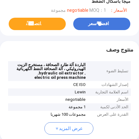
ميجا باسكال الضغط
الأسعار：negotiable
MOQ：1 مجموعة
افضل سعر
ﺎﺘﺼﻟ ﺍﻶﻧ
منتوج وصف
الباردة آلة طارد الصحافة ، مستخرج الزيت
الهيدروليكي ، آلة الصحافة النفط الكهربائية
تسليط الضوء
,
,
hydraulic oil extractor
electric oil press machine
إصدار الشهادات
CE ISO
اسم العلامة التجارية
Lewin
الأسعار
negotiable
الحد الأدنى لكمية
1 مجموعة
القدرة على العرض
مجموعات 100 شهريا
عرض المزيد