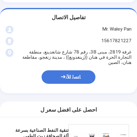
تفاصيل الاتصال
Mr. Waley Pan
15617821227
غرفة 2819، مبنى 3B، رقم 78 شارع شانغدينغ، منطقة
التجارة الحرة في هنان ((زينغدونغ)) ، مدينة زنغجو، مقاطعة
هنان، الصين
ﺎﺘﺼﻟ ﺍﻶﻧ
احصل على افضل سعر ل
تنقية النفط الصناعية بسرعة
آلة الصحافة زيت الطهي