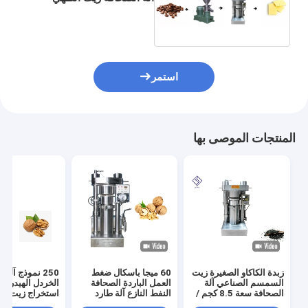
ماكينة 60 ميجا باسكال
الضغط
استمر
المنتجات الموصى بها
زبدة الكاكاو الصغيرة زيت
60 ميجا باسكال ضغط
250 نموذج آل
السمسم الصناعي آلة
العمل الباردة الصحافة
الخردل الهيدروليك
الصحافة سعة 8.5 كجم /
النفط النازع آلة طارد
استخراج زيت بذو
دفعة
النفط الهيدروليكي