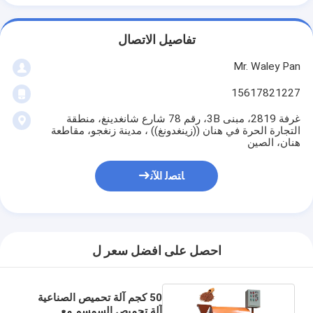
تفاصيل الاتصال
Mr. Waley Pan
15617821227
غرفة 2819، مبنى 3B، رقم 78 شارع شانغدينغ، منطقة
التجارة الحرة في هنان ((زينغدونغ)) ، مدينة زنغجو، مقاطعة
هنان، الصين
ﺎﺘﺼﻟ ﺍﻶﻧ
احصل على افضل سعر ل
50 كجم آلة تحميص الصناعية
آلة تحميص السمسم مع