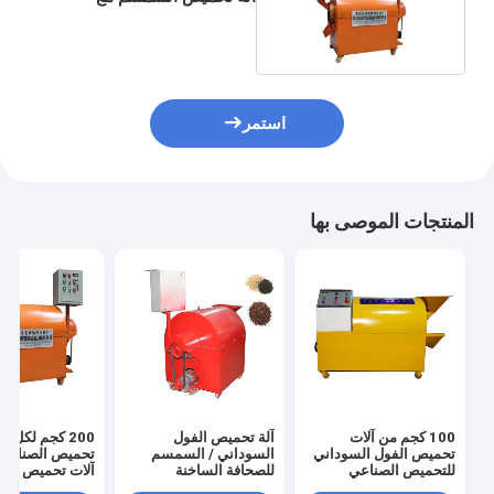
التدفئة الغاز
استمر
المنتجات الموصى بها
100 كجم من آلات
آلة تحميص الفول
200 كجم لكل س
تحميص الفول السوداني
السوداني / السمسم
تحميص الصناعية 
للتحميص الصناعي
للصحافة الساخنة
آلات تحميص