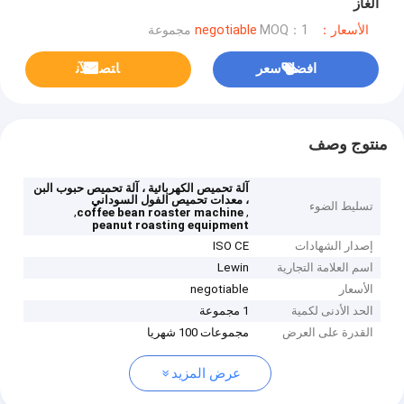
الغاز
الأسعار：negotiable
MOQ：1 مجموعة
افضل سعر
ﺎﺘﺼﻟ ﺍﻶﻧ
منتوج وصف
آلة تحميص الكهربائية ، آلة تحميص حبوب البن
، معدات تحميص الفول السوداني
تسليط الضوء
,
,
coffee bean roaster machine
peanut roasting equipment
إصدار الشهادات
ISO CE
اسم العلامة التجارية
Lewin
الأسعار
negotiable
الحد الأدنى لكمية
1 مجموعة
القدرة على العرض
مجموعات 100 شهريا
عرض المزيد