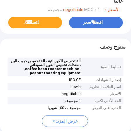
عالية
الأسعار：negotiable
MOQ：1 مجموعة
افضل سعر
ﺎﺘﺼﻟ ﺍﻶﻧ
منتوج وصف
آلة تحميص الكهربائية ، آلة تحميص حبوب البن
، معدات تحميص الفول السوداني
تسليط الضوء
,
,
coffee bean roaster machine
peanut roasting equipment
إصدار الشهادات
ISO CE
اسم العلامة التجارية
Lewin
الأسعار
negotiable
الحد الأدنى لكمية
1 مجموعة
القدرة على العرض
مجموعات 100 شهريا
عرض المزيد