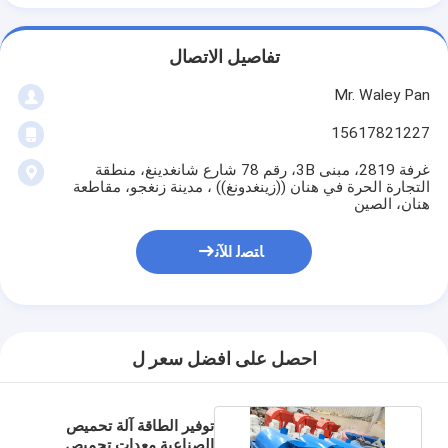
تفاصيل الاتصال
Mr. Waley Pan
15617821227
غرفة 2819، مبنى 3B، رقم 78 شارع شانغدينغ، منطقة
التجارة الحرة في هنان ((زينغدونغ)) ، مدينة زنغجو، مقاطعة
هنان، الصين
ﺎﺘﺼﻟ ﺍﻶﻧ
احصل على افضل سعر ل
توفير الطاقة آلة تحميص
الصناعية معدات تحميص