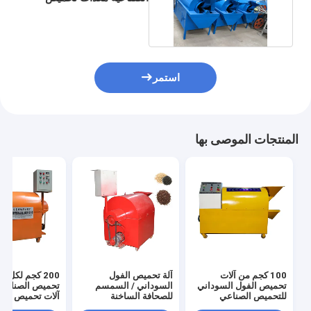
البندق قدرة عالية
استمر
المنتجات الموصى بها
100 كجم من آلات
آلة تحميص الفول
200 كجم لكل س
تحميص الفول السوداني
السوداني / السمسم
تحميص الصناعية 
للتحميص الصناعي
للصحافة الساخنة
آلات تحميص