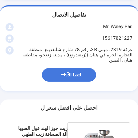
تفاصيل الاتصال
Mr. Waley Pan
15617821227
غرفة 2819، مبنى 3B، رقم 78 شارع شانغدينغ، منطقة
التجارة الحرة في هنان ((زينغدونغ)) ، مدينة زنغجو، مقاطعة
هنان، الصين
ﺎﺘﺼﻟ ﺍﻶﻧ
احصل على افضل سعر ل
زيت جوز الهند فول الصويا
آلة الصحافة زيت الطهي