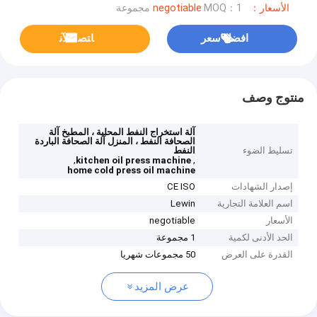
الأسعار：negotiable
MOQ：1 مجموعة
افضل سعر
ﺎﺘﺼﻟ ﺍﻶﻧ
منتوج وصف
آلة استخراج النفط المحلية ، المطبخ آلة
الصحافة النفط ، المنزل آلة الصحافة الباردة
تسليط الضوء
النفط
,
,
kitchen oil press machine
home cold press oil machine
إصدار الشهادات
CE ISO
اسم العلامة التجارية
Lewin
الأسعار
negotiable
الحد الأدنى لكمية
1 مجموعة
القدرة على العرض
50 مجموعات شهريا
عرض المزيد