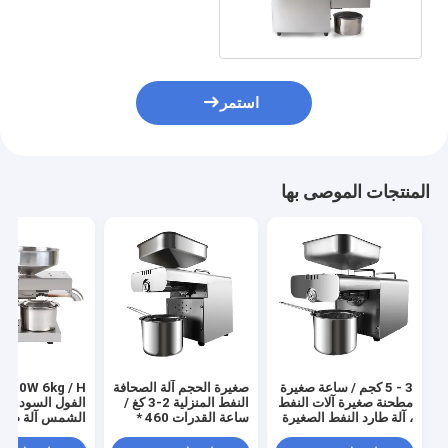
ماكينة
استمر
المنتجات الموصى بها
3 - 5 كجم / ساعة صغيرة
صغيرة الحجم آلة الصحافة
 610W 6kg / H
مطحنة صغيرة آلات النفط
النفط المنزلية 2-3 كغ /
الفول السوداني 
، آلة طارد النفط الصغيرة
ساعة القدرات 460 *
الشمس آلة ضغط
260 * 360 مم
المنزلي