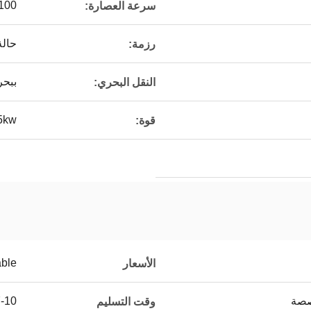
60-100 دورة
سرعة العصارة:
حالة
رزمة:
ببحر
النقل البحري:
5kw
قوة:
able
الأسعار
صصة
7-10 أيام 
وقت التسليم