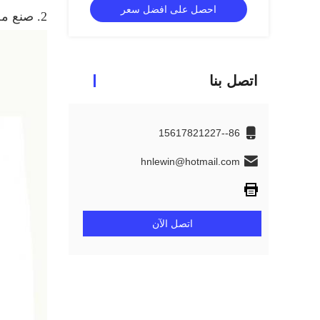
احصل على افضل سعر
2. صنع مصنع النفط مباشرة بيع النفط:
اتصل بنا
86--15617821227
hnlewin@hotmail.com
اتصل الآن