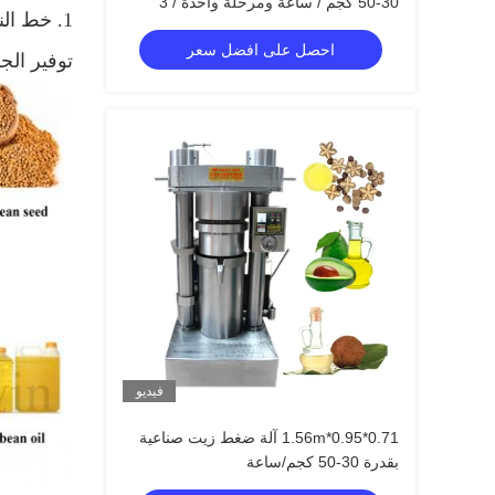
30-50 كجم / ساعة ومرحلة واحدة / 3
1. خط ال
مراحل
احصل على افضل سعر
توفير الجز
فيديو
0.71*0.95*1.56m آلة ضغط زيت صناعية
بقدرة 30-50 كجم/ساعة