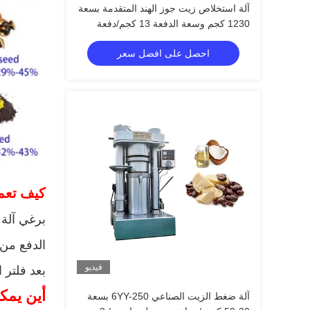
آلة استخلاص زيت جوز الهند المتقدمة بسعة
1230 كجم وسعة الدفعة 13 كجم/دفعة
احصل على افضل سعر
كيف تعمل
برغي آلة 
الدفع من
فيديو
بعد فلتر 
أين يمك
آلة ضغط الزيت الصناعي 6YY-250 بسعة