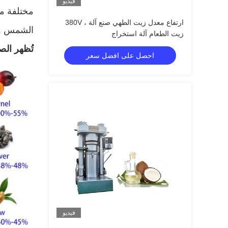
فيديو
مختلفة من
ارتفاع معدل زيت الطهي صنع آلة ، 380V
الشمس وال
زيت الطعام آلة استخراج
تُظهر الص
احصل على افضل سعر
فيديو