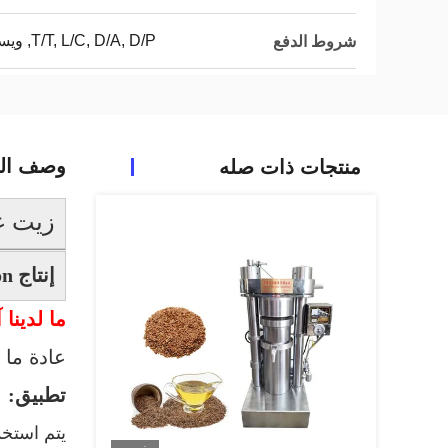
T/T, L/C, D/A, D/P, ويسترن يونيون, MoneyGram
شروط الدفع
وصف الم
منتجات ذات صله
زيت عب
إنتاج intruduction
ما لدينا 
عادة ما ت
تطبيق:
يتم استخد