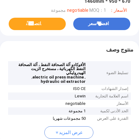
670 * 950 * 1460mm
الأسعار：negotiable
MOQ：1 مجموعة
افضل سعر
ﺎﺘﺼﻟ ﺍﻶﻧ
منتوج وصف
الأفوكادو آلة الصحافة النفط ، آلة الصحافة
النفط الكهربائية ، مستخرج الزيت
تسليط الضوء
الهيدروليكي
,
,
electric oil press machine
hydraulic oil extractor
إصدار الشهادات
ISO CE
اسم العلامة التجارية
Lewin
الأسعار
negotiable
الحد الأدنى لكمية
1 مجموعة
القدرة على العرض
50 مجموعات شهريا
عرض المزيد