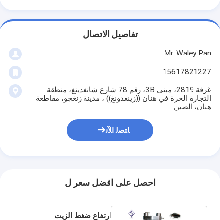
تفاصيل الاتصال
Mr. Waley Pan
15617821227
غرفة 2819، مبنى 3B، رقم 78 شارع شانغدينغ، منطقة
التجارة الحرة في هنان ((زينغدونغ)) ، مدينة زنغجو، مقاطعة
هنان، الصين
ﺎﺘﺼﻟ ﺍﻶﻧ
احصل على افضل سعر ل
ارتفاع ضغط الزيت