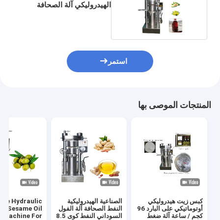
الهيدروليكي آلة الصحافة
لسمسم الأفوكادو 670 * 950
* 1460mm
استمر
المنتجات الموصى بها
كبس زيت هيدروليكي
الصناعية الهيدروليكية
ize Hydraulic
أوتوماتيكي على البارد 96
النفط الصحافة آلة الفول
pe Sesame Oil
كجم / ساعة آلة ضغط
السوداني النفط كوى 8.5
 Machine For