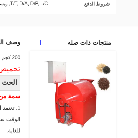
T/T, D/A, D/P, L/C, ويسترن يونيون, MoneyGram
شروط الدفع
وصف الم
منتجات ذات صله
200 كجم لكل ساعة آلة تحميص الصناعية الكهربائية 380V الجهد 15KW الطاقة
تحميص ا
الحث ال
سمة من 
1. تعتمد الآلة على هيكل أسطواني أفقي ، الحساء الموحد الفريد ، التسخين ، الختم المقلي الفعال بشكل خاص.
الوقت نفس
للغاية.