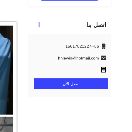
اتصل بنا
86--15617821227
hnlewin@hotmail.com
اتصل الآن