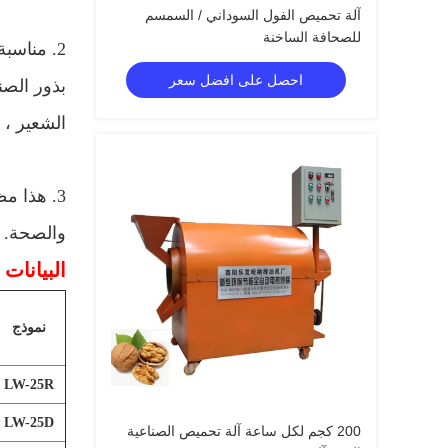
آلة تحميص الفول السوداني / السمسم
للصحافة الساخنة
2. مناسبة لمعالجة جميع أنواع الفواكه المجففة والمكسرات ، مثل ؛
احصل على افضل سعر
بذور الصنو
الشعير ، ف
3. هذا مظهر المنتج رواج ، تبدو فاخرة مع نظام التفريغ التلقائي.
والصحة.
البيانات 
نموذج
LW-25R
LW-25D
200 كجم لكل ساعة آلة تحميص الصناعية