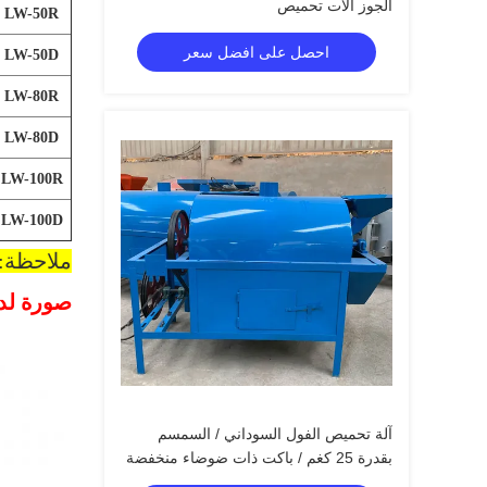
الجوز آلات تحميص
LW-50R
احصل على افضل سعر
LW-50D
LW-80R
LW-80D
LW-100R
LW-100D
ملاحظة: 
صورة لدي
آلة تحميص الفول السوداني / السمسم
بقدرة 25 كغم / باكت ذات ضوضاء منخفضة
عالية الكفاءة