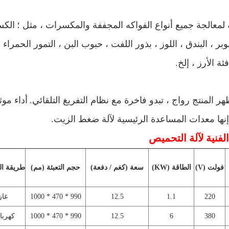
الكس
بر ، البندق ، اللوز ، بذور اللفت ، حبوب البن ، التمور الحمراء
ئة الأرز ، إلخ.
أداء موث
إنها معدات المساعدة الرئيسية لآلة ضغط الزيت.
الفنية لآلة التحميص
فولت (V)
الطاقة (KW)
سعة (كغم / دفعة)
حجم التعبئة (مم)
طريقة ال
220
1.1
12.5
990 * 470 * 1000
غاز
380
6
12.5
990 * 470 * 1000
كهربا