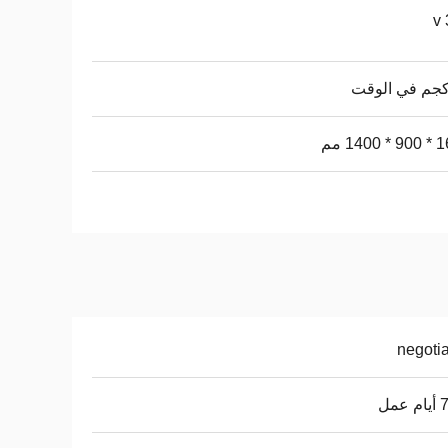
140 مم
negoti
عمل