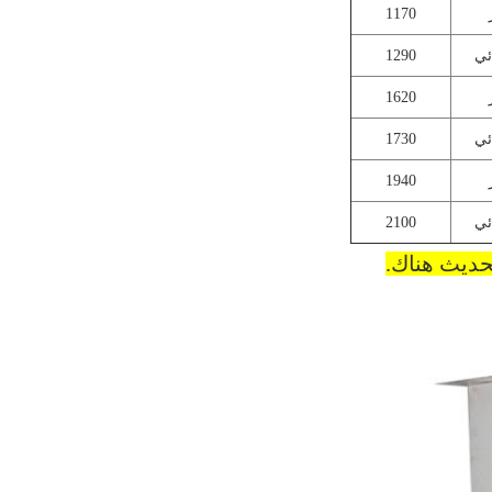
1170
ئي
1290
1620
ئي
1730
1940
ئي
2100
حديث هناك.