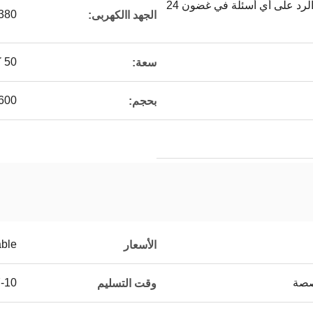
خدمة مخصصة ، وسيتم الرد على أي أسئلة في غضون 24
380 v
الجهد االكهربى:
50 كجم في الوقت
سعة:
1600 * 900 * 0
بحجم:
able
الأسعار
صصة
7-10 أيام 
وقت التسليم