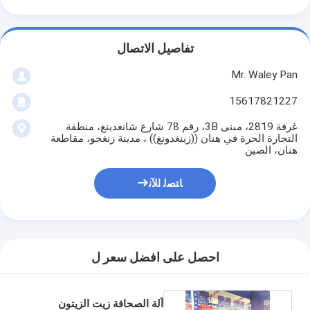
تفاصيل الاتصال
Mr. Waley Pan
15617821227
غرفة 2819، مبنى 3B، رقم 78 شارع شانغدينغ، منطقة
التجارة الحرة في هنان ((زينغدونغ)) ، مدينة زنغجو، مقاطعة
هنان، الصين
ﺎﺘﺼﻟ ﺍﻶﻧ
احصل على افضل سعر ل
آلة الصحافة زيت الزيتون