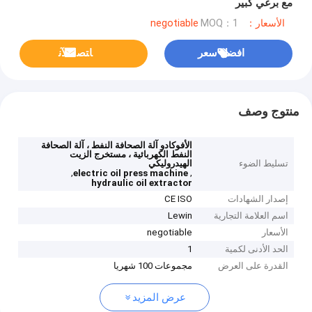
مع برغي كبير
الأسعار：negotiable
MOQ：1
افضل سعر
ﺎﺘﺼﻟ ﺍﻶﻧ
منتوج وصف
الأفوكادو آلة الصحافة النفط ، آلة الصحافة
النفط الكهربائية ، مستخرج الزيت
تسليط الضوء
الهيدروليكي
,
,
electric oil press machine
hydraulic oil extractor
إصدار الشهادات
CE ISO
اسم العلامة التجارية
Lewin
الأسعار
negotiable
الحد الأدنى لكمية
1
القدرة على العرض
مجموعات 100 شهريا
عرض المزيد