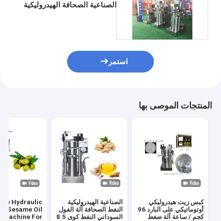
الصناعية الصحافة الهيدروليكية
الباردة مع برغي كبير
استمر
المنتجات الموصى بها
كبس زيت هيدروليكي
الصناعية الهيدروليكية
ize Hydraulic
أوتوماتيكي على البارد 96
النفط الصحافة آلة الفول
pe Sesame Oil
كجم / ساعة آلة ضغط
السوداني النفط كوى 8.5
 Machine For