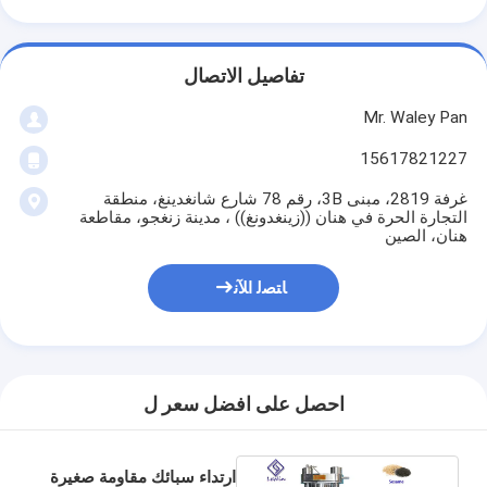
تفاصيل الاتصال
Mr. Waley Pan
15617821227
غرفة 2819، مبنى 3B، رقم 78 شارع شانغدينغ، منطقة
التجارة الحرة في هنان ((زينغدونغ)) ، مدينة زنغجو، مقاطعة
هنان، الصين
ﺎﺘﺼﻟ ﺍﻶﻧ
احصل على افضل سعر ل
ارتداء سبائك مقاومة صغيرة