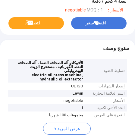
سعة 4 كجم / دفعة
الأسعار：negotiable
MOQ：1
افضل سعر
ﺎﺘﺼﻟ ﺍﻶﻧ
منتوج وصف
الأفوكادو آلة الصحافة النفط ، آلة الصحافة
النفط الكهربائية ، مستخرج الزيت
تسليط الضوء
الهيدروليكي
,
,
electric oil press machine
hydraulic oil extractor
إصدار الشهادات
CE ISO
اسم العلامة التجارية
Lewin
الأسعار
negotiable
الحد الأدنى لكمية
1
القدرة على العرض
مجموعات 100 شهريا
عرض المزيد