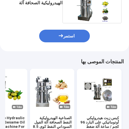
الهيدروليكية الصحافة آلة
النفط سعة 4 كجم / دفعة
استمر
المنتجات الموصى بها
كبس زيت هيدروليكي
الصناعية الهيدروليكية
ize Hydraulic
أوتوماتيكي على البارد 96
النفط الصحافة آلة الفول
pe Sesame Oil
كجم / ساعة آلة ضغط
السوداني النفط كوى 8.5
 Machine For