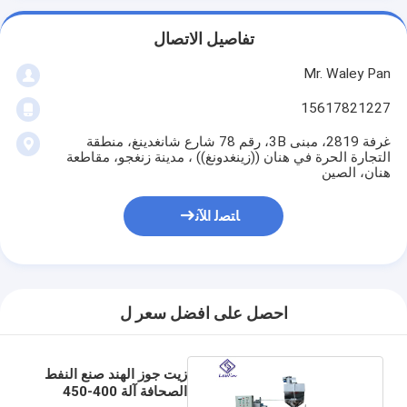
تفاصيل الاتصال
Mr. Waley Pan
15617821227
غرفة 2819، مبنى 3B، رقم 78 شارع شانغدينغ، منطقة
التجارة الحرة في هنان ((زينغدونغ)) ، مدينة زنغجو، مقاطعة
هنان، الصين
ﺎﺘﺼﻟ ﺍﻶﻧ
احصل على افضل سعر ل
زيت جوز الهند صنع النفط
الصحافة آلة 400-450