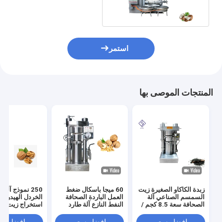
كجم / ساعة القدرات
استمر
المنتجات الموصى بها
زبدة الكاكاو الصغيرة زيت
60 ميجا باسكال ضغط
250 نموذج آل
السمسم الصناعي آلة
العمل الباردة الصحافة
الخردل الهيدروليك
الصحافة سعة 8.5 كجم /
النفط النازع آلة طارد
استخراج زيت بذو
دفعة
النفط الهيدروليكي