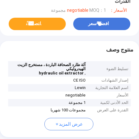
القدرات
الأسعار：negotiable
MOQ：1 مجموعة
افضل سعر
ﺎﺘﺼﻟ ﺍﻶﻧ
منتوج وصف
آلة طارد الصحافة الباردة ، مستخرج الزيت
تسليط الضوء
الهيدروليكي
,
hydraulic oil extractor
إصدار الشهادات
CE ISO
اسم العلامة التجارية
Lewin
الأسعار
negotiable
الحد الأدنى لكمية
1 مجموعة
القدرة على العرض
مجموعات 100 شهريا
عرض المزيد