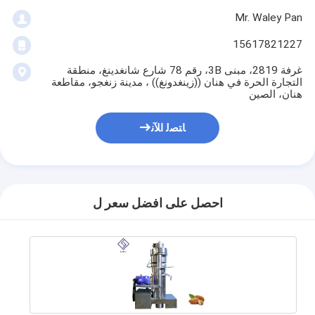
Mr. Waley Pan
15617821227
غرفة 2819، مبنى 3B، رقم 78 شارع شانغدينغ، منطقة
التجارة الحرة في هنان ((زينغدونغ)) ، مدينة زنغجو، مقاطعة
هنان، الصين
ﺎﺘﺼﻟ ﺍﻶﻧ
احصل على افضل سعر ل