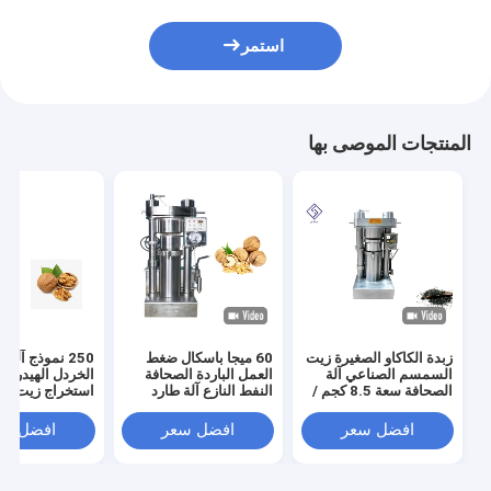
استمر
المنتجات الموصى بها
زبدة الكاكاو الصغيرة زيت
60 ميجا باسكال ضغط
250 نموذج آل
السمسم الصناعي آلة
العمل الباردة الصحافة
الخردل الهيدروليك
الصحافة سعة 8.5 كجم /
النفط النازع آلة طارد
استخراج زيت بذو
دفعة
النفط الهيدروليكي
افضل سعر
افضل سعر
افضل سع