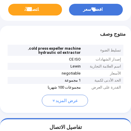
افضل سعر
ﺎﺘﺼﻟ ﺍﻶﻧ
منتوج وصف
,
cold press expeller machine
تسليط الضوء
hydraulic oil extractor
إصدار الشهادات
CE ISO
اسم العلامة التجارية
Lewin
الأسعار
negotiable
الحد الأدنى لكمية
1 مجموعة
القدرة على العرض
مجموعات 100 شهريا
عرض المزيد
تفاصيل الاتصال