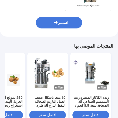
استمر
المنتجات الموصى بها
زبدة الكاكاو الصغيرة زيت
60 ميجا باسكال ضغط
250 نموذج آل
السمسم الصناعي آلة
العمل الباردة الصحافة
الخردل الهيدروليك
الصحافة سعة 8.5 كجم /
النفط النازع آلة طارد
استخراج زيت بذو
دفعة
النفط الهيدروليكي
افضل سعر
افضل سعر
افضل سع