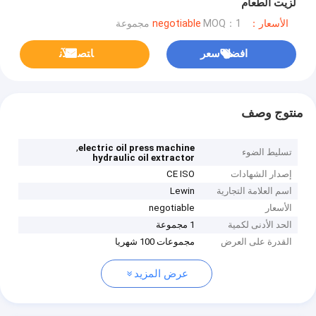
لزيت الطعام
الأسعار：negotiable
MOQ：1 مجموعة
افضل سعر
ﺎﺘﺼﻟ ﺍﻶﻧ
منتوج وصف
,
electric oil press machine
تسليط الضوء
hydraulic oil extractor
إصدار الشهادات
CE ISO
اسم العلامة التجارية
Lewin
الأسعار
negotiable
الحد الأدنى لكمية
1 مجموعة
القدرة على العرض
مجموعات 100 شهريا
عرض المزيد