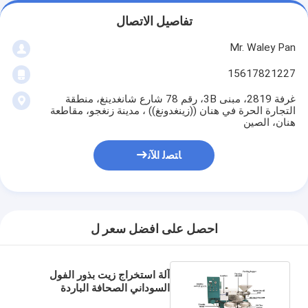
تفاصيل الاتصال
Mr. Waley Pan
15617821227
غرفة 2819، مبنى 3B، رقم 78 شارع شانغدينغ، منطقة
التجارة الحرة في هنان ((زينغدونغ)) ، مدينة زنغجو، مقاطعة
هنان، الصين
ﺎﺘﺼﻟ ﺍﻶﻧ
احصل على افضل سعر ل
آلة استخراج زيت بذور الفول
السوداني الصحافة الباردة
التلقائي لزيت الطعام