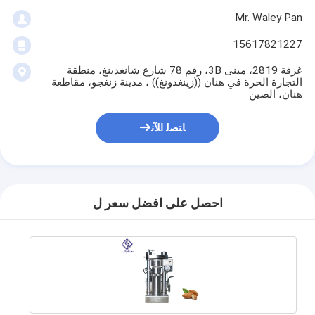
Mr. Waley Pan
15617821227
غرفة 2819، مبنى 3B، رقم 78 شارع شانغدينغ، منطقة
التجارة الحرة في هنان ((زينغدونغ)) ، مدينة زنغجو، مقاطعة
هنان، الصين
ﺎﺘﺼﻟ ﺍﻶﻧ
احصل على افضل سعر ل