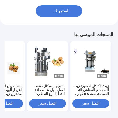
استمر
المنتجات الموصى بها
زبدة الكاكاو الصغيرة زيت
60 ميجا باسكال ضغط
250 نموذج آل
السمسم الصناعي آلة
العمل الباردة الصحافة
الخردل الهيدروليك
الصحافة سعة 8.5 كجم /
النفط النازع آلة طارد
استخراج زيت بذو
دفعة
النفط الهيدروليكي
افضل سعر
افضل سعر
افضل سع