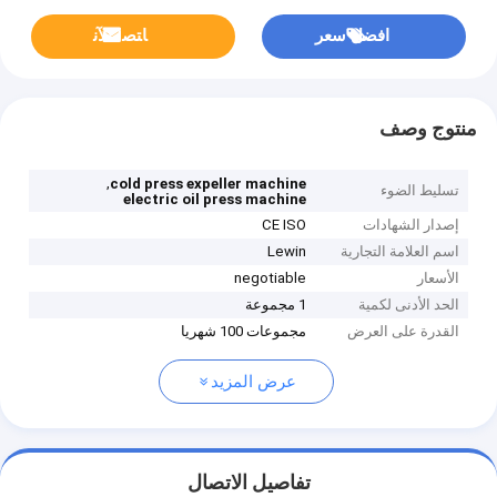
افضل سعر
ﺎﺘﺼﻟ ﺍﻶﻧ
منتوج وصف
,
cold press expeller machine
تسليط الضوء
electric oil press machine
إصدار الشهادات
CE ISO
اسم العلامة التجارية
Lewin
الأسعار
negotiable
الحد الأدنى لكمية
1 مجموعة
القدرة على العرض
مجموعات 100 شهريا
عرض المزيد
تفاصيل الاتصال