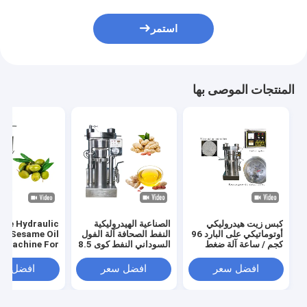
استمر
المنتجات الموصى بها
كبس زيت هيدروليكي
الصناعية الهيدروليكية
ize Hydraulic
أوتوماتيكي على البارد 96
النفط الصحافة آلة الفول
pe Sesame Oil
كجم / ساعة آلة ضغط
السوداني النفط كوى 8.5
 Machine For
زبدة الكاكاو 60 ميجا
كجم / دفعة القدرات
Olive Sesame
باسكال
Avocado
افضل سعر
افضل سعر
افضل سع