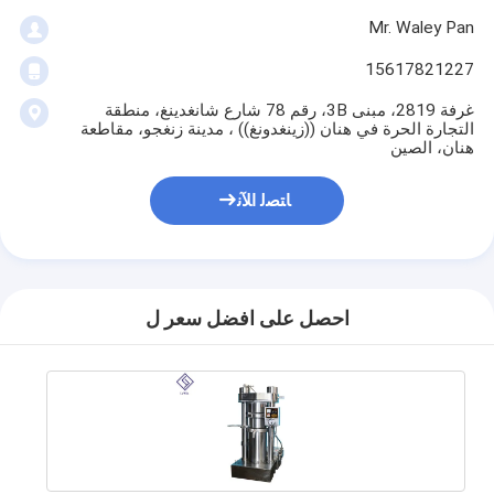
Mr. Waley Pan
15617821227
غرفة 2819، مبنى 3B، رقم 78 شارع شانغدينغ، منطقة
التجارة الحرة في هنان ((زينغدونغ)) ، مدينة زنغجو، مقاطعة
هنان، الصين
ﺎﺘﺼﻟ ﺍﻶﻧ
احصل على افضل سعر ل