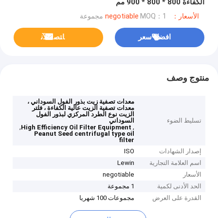
الكفاءة 800 * 800 * 900 مم
الأسعار：negotiable
MOQ：1 مجموعة
افضل سعر
ﺎﺘﺼﻟ ﺍﻶﻧ
منتوج وصف
معدات تصفية زيت بذور الفول السوداني ،
معدات تصفية الزيت عالية الكفاءة ، فلتر
الزيت نوع الطرد المركزي لبذور الفول
تسليط الضوء
السوداني
,
,
High Efficiency Oil Filter Equipment
Peanut Seed centrifugal type oil
filter
إصدار الشهادات
ISO
اسم العلامة التجارية
Lewin
الأسعار
negotiable
الحد الأدنى لكمية
1 مجموعة
القدرة على العرض
مجموعات 100 شهريا