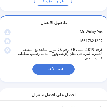
عرض المزيد
تفاصيل الاتصال
Mr. Waley Pan
15617821227
غرفة 2819، مبنى 3B، رقم 78 شارع شانغدينغ، منطقة
التجارة الحرة في هنان ((زينغدونغ)) ، مدينة زنغجو، مقاطعة
هنان، الصين
ﺎﺘﺼﻟ ﺍﻶﻧ
احصل على افضل سعر ل