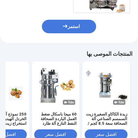
الشكل
استمر
المنتجات الموصى بها
زبدة الكاكاو الصغيرة زيت
60 ميجا باسكال ضغط
250 نموذج آل
السمسم الصناعي آلة
العمل الباردة الصحافة
الخردل الهيدروليك
الصحافة سعة 8.5 كجم /
النفط النازع آلة طارد
استخراج زيت بذو
دفعة
النفط الهيدروليكي
افضل سعر
افضل سعر
افضل سع