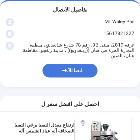
تفاصيل الاتصال
Mr. Waley Pan
15617821227
غرفة 2819، مبنى 3B، رقم 78 شارع شانغدينغ، منطقة
التجارة الحرة في هنان ((زينغدونغ)) ، مدينة زنغجو، مقاطعة
هنان، الصين
ﺎﺘﺼﻟ ﺍﻶﻧ
احصل على افضل سعر ل
ارتفاع معدل النفط برغي النفط
الصحافة آلة عباد الشمس آلة
طارد النفط مع نظام التغذية L