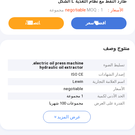
طارد النفط مع نظام التغذية L الشكل
الأسعار：negotiable
MOQ：1 مجموعة
افضل سعر
ﺎﺘﺼﻟ ﺍﻶﻧ
منتوج وصف
,
electric oil press machine
تسليط الضوء
hydraulic oil extractor
إصدار الشهادات
ISO CE
اسم العلامة التجارية
Lewin
الأسعار
negotiable
الحد الأدنى لكمية
1 مجموعة
القدرة على العرض
مجموعات 100 شهريا
عرض المزيد