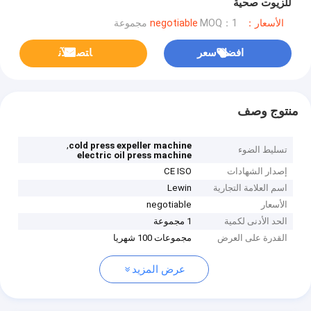
للزيوت صحية
الأسعار：negotiable
MOQ：1 مجموعة
افضل سعر
ﺎﺘﺼﻟ ﺍﻶﻧ
منتوج وصف
,
cold press expeller machine
تسليط الضوء
electric oil press machine
إصدار الشهادات
CE ISO
اسم العلامة التجارية
Lewin
الأسعار
negotiable
الحد الأدنى لكمية
1 مجموعة
القدرة على العرض
مجموعات 100 شهريا
عرض المزيد