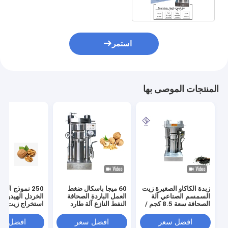
استمر
المنتجات الموصى بها
زبدة الكاكاو الصغيرة زيت
60 ميجا باسكال ضغط
250 نموذج آل
السمسم الصناعي آلة
العمل الباردة الصحافة
الخردل الهيدروليك
الصحافة سعة 8.5 كجم /
النفط النازع آلة طارد
استخراج زيت بذو
دفعة
النفط الهيدروليكي
افضل سعر
افضل سعر
افضل سع