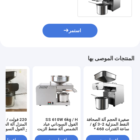
النفط الصغيرة
استمر
المنتجات الموصى بها
صغيرة الحجم آلة الصحافة
SS 610W 6kg / H
النفط المنزلية 2-3 كغ /
الفول السوداني عباد
المنزل آلة الصحا
ساعة القدرات 460 *
الشمس آلة ضغط الزيت
، الفول السودان
260 * 360 مم
المنزلي
آلة استخراج الن