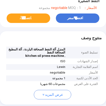
النفط الصغيرة
الأسعار：negotiable
MOQ：1 مجموعة
افضل سعر
ﺎﺘﺼﻟ ﺍﻶﻧ
منتوج وصف
المنزل آلة النفط الصحافة الباردة ، آلة المطبخ
تسليط الضوء
الصحافة النفط
,
kitchen oil press machine
إصدار الشهادات
ISO
اسم العلامة التجارية
Lewin
الأسعار
negotiable
الحد الأدنى لكمية
1 مجموعة
القدرة على العرض
مجموعات 60 شهريا
عرض المزيد