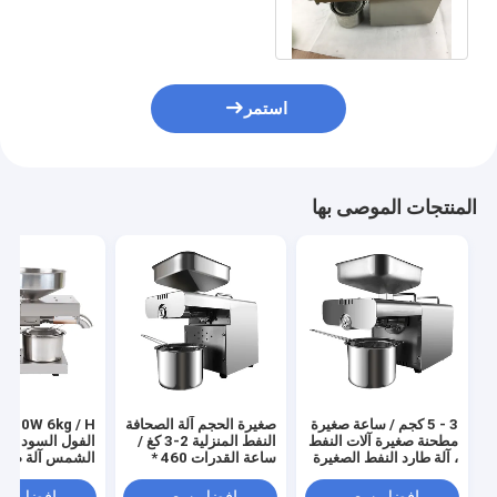
المقاوم للصدأ المواد للحصول
على السمسم
استمر
المنتجات الموصى بها
3 - 5 كجم / ساعة صغيرة
صغيرة الحجم آلة الصحافة
 610W 6kg / H
مطحنة صغيرة آلات النفط
النفط المنزلية 2-3 كغ /
الفول السوداني 
، آلة طارد النفط الصغيرة
ساعة القدرات 460 *
الشمس آلة ضغط
260 * 360 مم
المنزلي