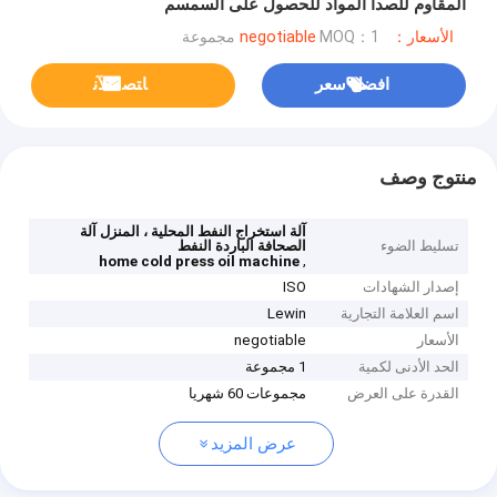
المقاوم للصدأ المواد للحصول على السمسم
الأسعار：negotiable
MOQ：1 مجموعة
افضل سعر
ﺎﺘﺼﻟ ﺍﻶﻧ
منتوج وصف
آلة استخراج النفط المحلية ، المنزل آلة
تسليط الضوء
الصحافة الباردة النفط
,
home cold press oil machine
إصدار الشهادات
ISO
اسم العلامة التجارية
Lewin
الأسعار
negotiable
الحد الأدنى لكمية
1 مجموعة
القدرة على العرض
مجموعات 60 شهريا
عرض المزيد