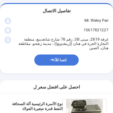
تفاصيل الاتصال
Mr. Waley Pan
15617821227
غرفة 2819، مبنى 3B، رقم 78 شارع شانغدينغ، منطقة
التجارة الحرة في هنان ((زينغدونغ)) ، مدينة زنغجو، مقاطعة
هنان، الصين
ﺎﺘﺼﻟ ﺍﻶﻧ
احصل على افضل سعر ل
نوع الأسرة الرئيسية آلة الصحافة
النفط قدرة صغيرة الفولاذ