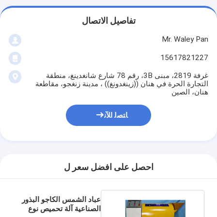
تفاصيل الاتصال
Mr. Waley Pan
15617821227
غرفة 2819، مبنى 3B، رقم 78 شارع شانغدينغ، منطقة
التجارة الحرة في هنان ((زينغدونغ)) ، مدينة زنغجو، مقاطعة
هنان، الصين
ﺎﺘﺼﻟ ﺍﻶﻧ
احصل على افضل سعر ل
عباد الشمس الكاجو البذور
الصناعية آلة تحميص نوع