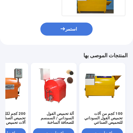
التلقائي سعة كبيرة
استمر
المنتجات الموصى بها
100 كجم من آلات
آلة تحميص الفول
200 كجم لكل س
تحميص الفول السوداني
السوداني / السمسم
تحميص الصناعية 
للتحميص الصناعي
للصحافة الساخنة
آلات تحميص