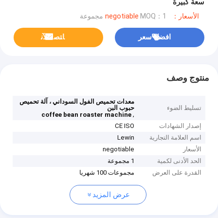
سعة كبيرة
الأسعار：negotiable
MOQ：1 مجموعة
افضل سعر
ﺎﺘﺼﻟ ﺍﻶﻧ
منتوج وصف
معدات تحميص الفول السوداني ، آلة تحميص
تسليط الضوء
حبوب البن
,
coffee bean roaster machine
إصدار الشهادات
CE ISO
اسم العلامة التجارية
Lewin
الأسعار
negotiable
الحد الأدنى لكمية
1 مجموعة
القدرة على العرض
مجموعات 100 شهريا
عرض المزيد