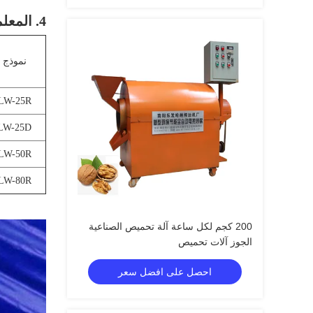
4. المعلمة الرئيسية:
نموذج
LW-25R
LW-25D
LW-50R
LW-80R
200 كجم لكل ساعة آلة تحميص الصناعية
الجوز آلات تحميص
احصل على افضل سعر