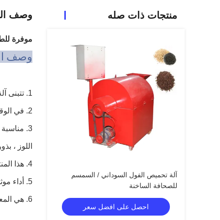
وصف الم
منتجات ذات صله
موفرة للطاقة LW 80R نموذج تحم
وصف ال
1. تتبنى آلة التحميص هيكل الأسطوانة الأفقية ، وتسخين فريد وموحد ، وختم ، وحساء مقلي فعال بشكل خاص.
2. في الوقت نفسه تم تحسين الهيكل هذا العام ، يمكن فتح الغطاء الخلفي ، بحيث تكون الصيانة والإصلاح مريحة للغاية.
3. مناسبة
اللوز ، بذو
4. هذا المنتج مظهر رواج ، تبدو فاخرة مع نظام التفريغ التلقائي.
آلة تحميص الفول السوداني / السمسم
5. أداء موثوق به ، توفير الطاقة ، كفاءة عالية ، سلامة وصحة.
للصحافة الساخنة
6. هي المعدات المساعدة الرئيسية لآلة ضغط الزيت.
احصل على افضل سعر