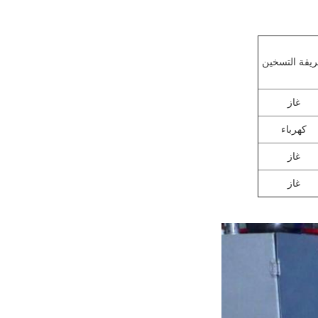
يقة التسخين
غاز
كهرباء
غاز
غاز