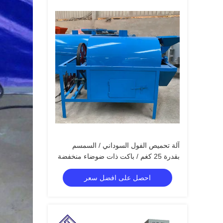
آلة تحميص الفول السوداني / السمسم
بقدرة 25 كغم / باكت ذات ضوضاء منخفضة
عالية الكفاءة
احصل على افضل سعر