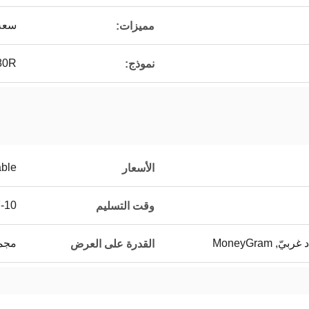
سعة 
مميزات:
80R
نموذج:
able
الأسعار
7-10 أيام 
وقت التسليم
مجموعا
القدرة على العرض