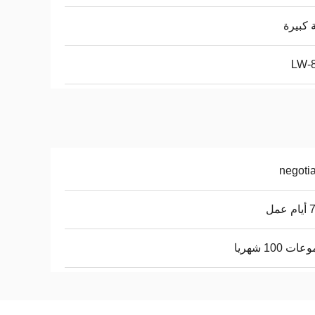
كبيرة
LW-
negoti
عمل
ت 100 شهريا