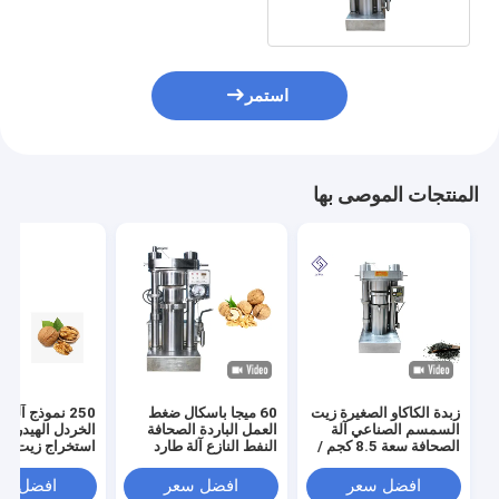
استمر
المنتجات الموصى بها
زبدة الكاكاو الصغيرة زيت
60 ميجا باسكال ضغط
250 نموذج آل
السمسم الصناعي آلة
العمل الباردة الصحافة
الخردل الهيدروليك
الصحافة سعة 8.5 كجم /
النفط النازع آلة طارد
استخراج زيت بذو
دفعة
النفط الهيدروليكي
افضل سعر
افضل سعر
افضل سع