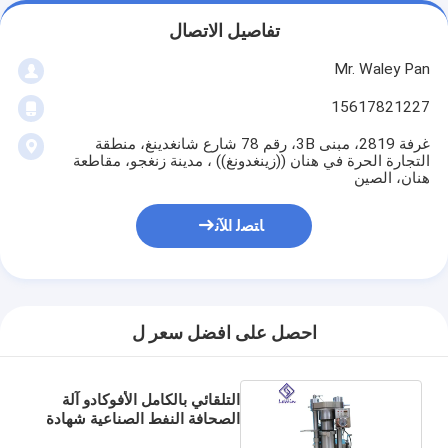
تفاصيل الاتصال
Mr. Waley Pan
15617821227
غرفة 2819، مبنى 3B، رقم 78 شارع شانغدينغ، منطقة
التجارة الحرة في هنان ((زينغدونغ)) ، مدينة زنغجو، مقاطعة
هنان، الصين
ﺎﺘﺼﻟ ﺍﻶﻧ
احصل على افضل سعر ل
التلقائي بالكامل الأفوكادو آلة
الصحافة النفط الصناعية شهادة
ISO / CE