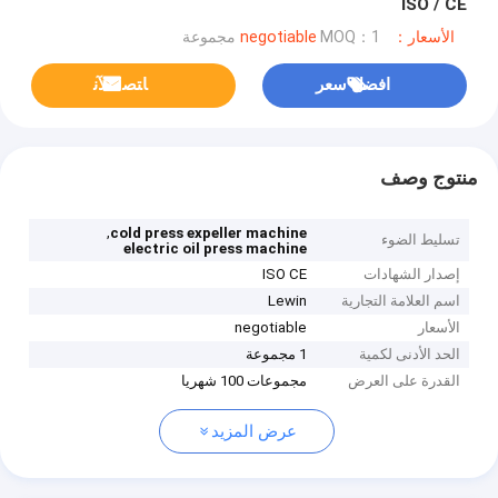
ISO / CE
الأسعار：negotiable
MOQ：1 مجموعة
افضل سعر
ﺎﺘﺼﻟ ﺍﻶﻧ
منتوج وصف
,
cold press expeller machine
تسليط الضوء
electric oil press machine
إصدار الشهادات
ISO CE
اسم العلامة التجارية
Lewin
الأسعار
negotiable
الحد الأدنى لكمية
1 مجموعة
القدرة على العرض
مجموعات 100 شهريا
عرض المزيد