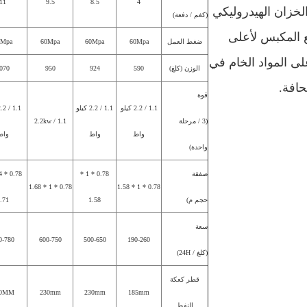
11
9.5
8.5
4
خزان الهيدروليكي
(كغم / دفعة)
 المكبس لأعلى
ضغط العمل
60Mpa
60Mpa
60Mpa
0Mpa
ى المواد الخام في
الوزن (كلغ)
590
924
950
070
حافة.
قوة
1.1 / 2.2 كيلو
1.1 / 2.2 كيلو
(3 / مرحلة
1.1 / 2.2kw
واط
واط
واط
واحدة)
صفقة
0.78 * 1 *
0.78 * 1 * 1.68
0.78 * 1 * 1.58
حجم م)
1.58
.71
سعة
0-780
600-750
500-650
190-260
(كلغ / 24H)
قطر كعكة
50MM
230mm
230mm
185mm
النفط