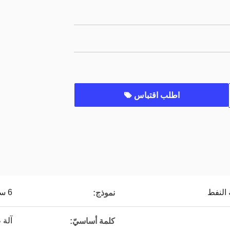
اطلب اقتباس
 النفط
6 سنوات - 185
نموذج:
آلة 
كلمة أساسيّ: