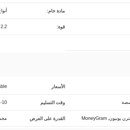
أنوا
مادة خام:
2.2 كيلو واط / 1.1 كيلو واط
قوة:
able
الأسعار
صصة
7-10 أيام 
وقت التسليم
مجموعا
القدرة على العرض