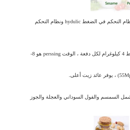
1. آلة ضغط الزيت الهيدروليكي هذه تعتمد نظام التحكم الأوتوماتيكي ، نظام التحكم في الضغط hydulic ونظام التحكم
يمكن أن تضغط 4 كيلوغرام لكل دفعة ، الوقت perssing هو 8-
وتشمل السمسم والفول السوداني والعجلة والجوز