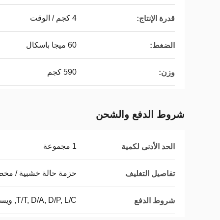
4 كجم / الوقت
قدرة الإنتاج:
60 ميجا باسكال
الضغط:
590 كجم
وزن:
شروط الدفع والشحن
1 مجموعة
الحد الأدنى لكمية
حزمة حالة خشبية / مخ
تفاصيل التغليف
T/T, D/A, D/P, L/C, ويسترن يونيون, MoneyGram
شروط الدفع