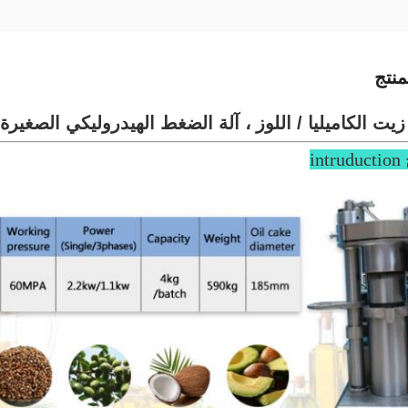
نتج
زيت الكاميليا / اللوز ، آلة الضغط الهيدروليكي الصغير
in