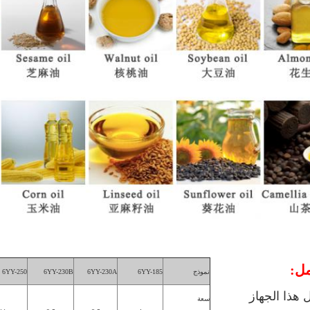
مل:
نموذج
6YY-185
6YY-230A
6YY-230B
6YY-250
 هذا الجهاز
سعة