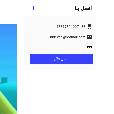
اتصل بنا
86--15617821227
hnlewin@hotmail.com
اتصل الآن