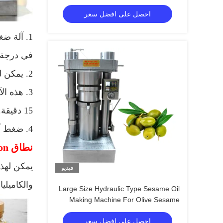
القدرات
احصل على افضل سعر
في درجة 
2. يمكن لهذا الجهاز العمل مع أنواع كثيرة من بذور الزيت بشكل جيد.
3. هذه الآلة يمكن أن تعمل بشكل مستمر لمدة 24 ساعة.
15 دقيقة.
4. ضغط آلةنا 60Mpa ، أعلى من الآلة الأخرى (العادي من 45Mpa إلى 55Mpa) ، يوفر عائد زيت أعلى.
نطاق Appliction
يمكن لهذه
فيديو
والكاميلي
Large Size Hydraulic Type Sesame Oil
Making Machine For Olive Sesame
Avocado
احصل على افضل سعر