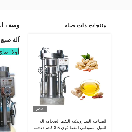
وصف الم
منتجات ذات صله
آلة صنع 
أولا إنتاج truduction
فيديو
الصناعية الهيدروليكية النفط الصحافة آلة
الفول السوداني النفط كوى 8.5 كجم / دفعة