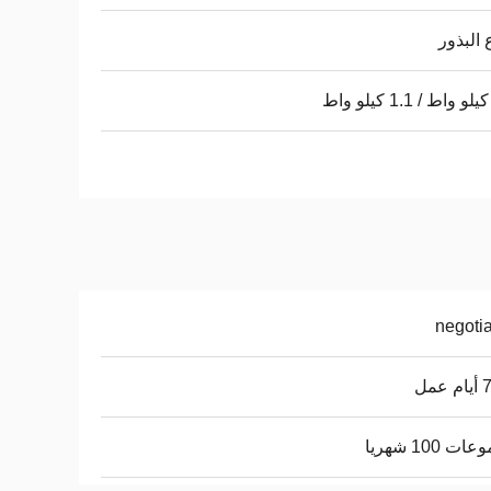
ع البذور
negoti
عمل
ت 100 شهريا