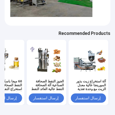
Recommended Products
آلة استخراج زيت بذور
الجوز النفط الصحافة
60 ميجا باسكا
المورينجا عالية معدل
الصناعية آلة الصحافة
النفط الصحافة آلة
الزيت مع وحدة تغذية
النفط عالية العائد النفط
استخراج النفط ع
كعكة الزيت
380V الجهد
الإنتاجية
إرسال استفسار
إرسال استفسار
إرسال است