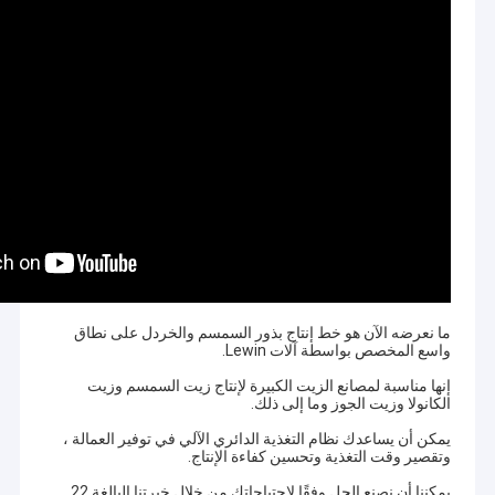
ما نعرضه الآن هو خط إنتاج بذور السمسم والخردل على نطاق
واسع المخصص بواسطة آلات Lewin.
إنها مناسبة لمصانع الزيت الكبيرة لإنتاج زيت السمسم وزيت
الكانولا وزيت الجوز وما إلى ذلك.
يمكن أن يساعدك نظام التغذية الدائري الآلي في توفير العمالة ،
وتقصير وقت التغذية وتحسين كفاءة الإنتاج.
يمكننا أن نصنع الحل وفقًا لاحتياجاتك من خلال خبرتنا البالغة 22