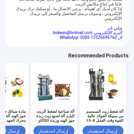
عامًا في إنتاج مكابس الزيت.
إذا كان لديك أي اهتمام ، يرجى الاتصال بنا ، أو يمكنك ترك بريدك
الإلكتروني ، وسوف نرسل التفاصيل والسعر إلى بريدك
الإلكتروني.
ويلي بان
البريد الإلكتروني: hnlewin@hotmail.com
ال WhatsApp: 0086 13526696760
Recommended Products
آلة ضغط زيت السمسم
آلة صناعية لضغط الزيت
مادة سبائك طارد
من سبيكة الفولاذ عالية
البارد آلة لصنع زيت زبدة
جوز الهند آلة ت
القوة وقت العمل 8-15
جوز الهند وزبدة الكاكاو
محرك الجهد
دقيقة
إرسال استفسار
إرسال استفسار
إرسال است