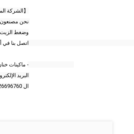
【الشركة المص
وضغط الزيت ، و
اتصل بنا في أ
- ماكينات خنان
البريد الإلكتروني: hotmail.com
ال WhatsApp: +86 13526696760