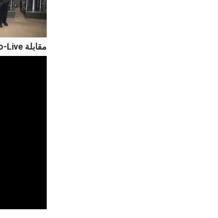
مقابلة ASEAN Expo-Live آلة زيت لوين لزيت الطهي وزيت فول الصويا والسمسم وزيت جوز الهند وما إلى ذلك】