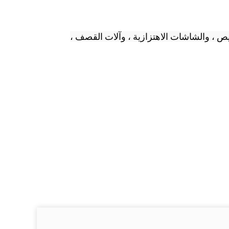
نحن مصنعون لجميع معدات خط إنتاج الزيت.المنتجات بما في ذلك آلات التحميص ، والشاشات الاهتزازية ، وآلات القصف ، 